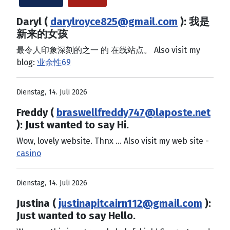
Daryl (
darylroyce825@gmail.com
): 我是
新来的女孩
最令人印象深刻的之一 的 在线站点。 Also visit my
blog:
业余性69
Dienstag, 14. Juli 2026
Freddy (
braswellfreddy747@laposte.net
): Just wanted to say Hi.
Wow, lovely website. Thnx ... Also visit my web site -
casino
Dienstag, 14. Juli 2026
Justina (
justinapitcairn112@gmail.com
):
Just wanted to say Hello.