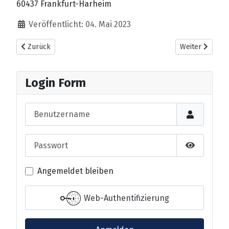
60437 Frankfurt-Harheim
Veröffentlicht: 04. Mai 2023
Vorheriger Beitrag: Anfahrt
Nächster Beitrag
Zurück
Weiter
Login Form
Benutzername
Passwort
Passwort 
Angemeldet bleiben
Web-Authentifizierung